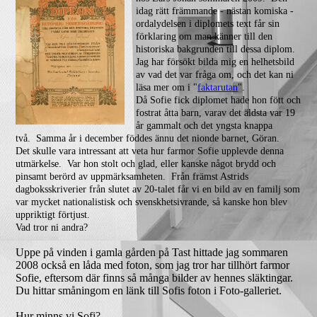
idag rätt främmande - nästan komiska -
ordalydelsen i diplomets text får sin
förklaring om man känner till den
historiska bakgrunden till dessa diplom.
Jag har försökt bilda mig en helhetsbild
av vad det var fråga om, och det kan ni
läsa mer om i "
faktarutan
".
Då Sofie fick diplomet hade hon fött och
fostrat åtta barn, varav det äldsta var 19
år gammalt och det yngsta knappa
två. Samma år i december föddes ännu det nionde barnet, Göran.
Det skulle vara intressant att veta hur farmor Sofie upplevde denna
utmärkelse. Var hon stolt och glad, eller kanske något brydd och
pinsamt berörd av uppmärksamheten. Från främst Astrids
dagboksskriverier från slutet av 20-talet får vi en bild av en familj som
var mycket nationalistisk och svenskhetsivrande, så kanske hon blev
uppriktigt förtjust.
Vad tror ni andra?
Uppe på vinden i gamla gården på Tast hittade jag sommaren
2008 också en låda med foton, som jag tror har tillhört farmor
Sofie, eftersom där finns så många bilder av hennes släktingar.
Du hittar småningom en länk till Sofis foton i Foto-galleriet.
Hur minns vi Sofi?