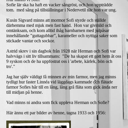
Sofie lär ska ha haft en vacker sångröst, och hon uppträdde
tom. med sång på tillställningar i Nedervetil när hon var ung.
Kusin Sigvard minns att mormor Sofi styrde och ställde
därhemma med mjuk men fast hand. Hon var givmild och
omtänksam, och kom alltid ihåg barnbarnen med julpåsar
innehållande ”guttagubbar”, karameller och nyttiga saker som
stickade vantar och sockor.
Astrid skrev i sin dagbok från 1928 när Herman och Sofi var
halvvägs i sitt liv tillsammans: "
De ha skapat ett gott hem åt oss
9 syskon och de ha uppfostrat oss i 'arbete, kärlek, bön och
tro'."
Jag har själv väldigt få minnen av min farmor, men jag minns
tydligt hur faster Linnéa vid läggdags kammade och flätade
farmor Sofies hår till en lång, lång grå fläta som gick ända ner
till midjan på henne.
Vad minns ni andra som fick uppleva Herman och Sofie?
Här ännu ett par bilder av henne, tagna 1933 och 1956: