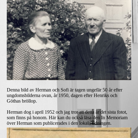
Denna bild av Herman och Sofi är tagen ungefär 50 år efter
ungdomsbilderna ovan, år 1950, dagen efter Henriks och
Göthas bröllop.
Herman dog i april 1952 och jag tror att detta är det sista fotot,
som finns på honom. Här kan du också läsa den In Memoriam
över Herman som publicerades i den lokala tidningen.