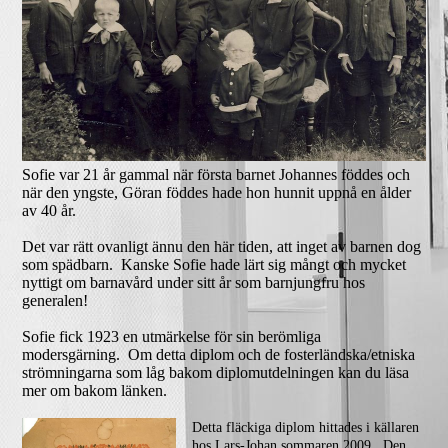
Sofie var 21 år gammal när första barnet Johannes föddes och
när den yngste, Göran föddes hade hon hunnit uppnå en ålder
av 40 år.
Det var rätt ovanligt ännu den här tiden, att inget av barnen dog
som spädbarn. Kanske Sofie hade lärt sig mångt och mycket
nyttigt om barnavård under sitt år som barnjungfru hos
generalen!
Sofie fick 1923 en utmärkelse för sin berömliga
modersgärning. Om detta diplom och de fosterländska/etniska
strömningarna som låg bakom diplomutdelningen kan du läsa
mer om bakom länken.
Detta fläckiga diplom hittades i källaren
hos Lars-Johan sommaren 2009. Den