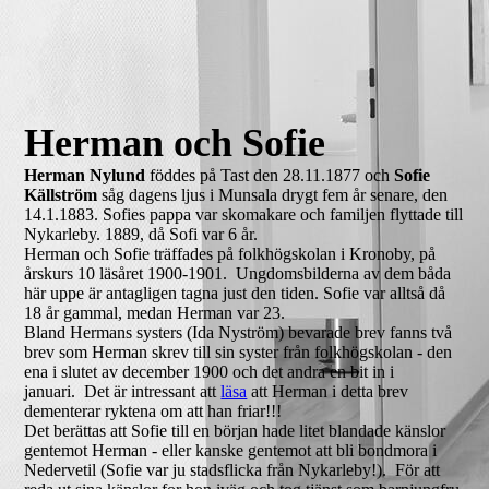
Herman och Sofie
Herman Nylund
föddes på Tast den 28.11.1877 och
Sofie
Källström
såg dagens ljus i Munsala drygt fem år senare, den
14.1.1883. Sofies pappa var skomakare och familjen flyttade till
Nykarleby. 1889, då Sofi var 6 år.
Herman och Sofie träffades på folkhögskolan i Kronoby, på
årskurs 10 läsåret 1900-1901. Ungdomsbilderna av dem båda
här uppe är antagligen tagna just den tiden. Sofie var alltså då
18 år gammal, medan Herman var 23.
Bland Hermans systers (Ida Nyström) bevarade brev fanns två
brev som Herman skrev till sin syster från folkhögskolan - den
ena i slutet av december 1900 och det andra en bit in i
januari. Det är intressant att
läsa
att Herman i detta brev
dementerar ryktena om att han friar!!!
Det berättas att Sofie till en början hade litet blandade känslor
gentemot Herman - eller kanske gentemot att bli bondmora i
Nedervetil (Sofie var ju stadsflicka från Nykarleby!). För att