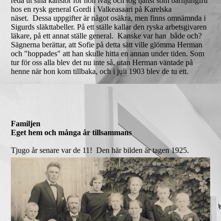
reda ut sina känslor for hon iväg och tog tjänst som barnjungfru
hos en rysk general Gordi i Valkeasaari på Karelska
näset. Dessa uppgifter är något osäkra, men finns omnämnda i
Sigurds släkttabeller. På ett ställe kallar den ryska arbetsgivaren
läkare, på ett annat ställe general. Kanske var han både och?
Sägnerna berättar, att Sofie på detta sätt ville glömma Herman
och "hoppades" att han skulle hitta en annan under tiden. Som
tur för oss alla blev det nu inte så, utan Herman väntade på
henne när hon kom tillbaka, och i juli 1903 blev de tu ett.
Familjen
Eget hem och många år tillsammans
Tjugo år senare var de 11! Den här bilden är tagen 1925.