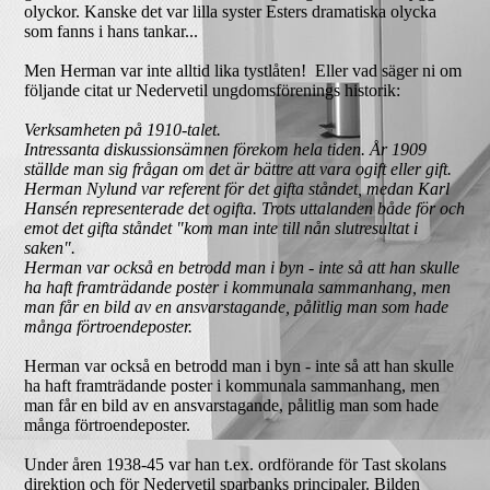
olyckor. Kanske det var lilla syster Esters dramatiska olycka
som fanns i hans tankar...
Men Herman var inte alltid lika tystlåten! Eller vad säger ni om
följande citat ur Nedervetil ungdomsförenings historik:
Verksamheten på 1910-talet.
Intressanta diskussionsämnen förekom hela tiden. År 1909
ställde man sig frågan om det är bättre att vara ogift eller gift.
Herman Nylund var referent för det gifta ståndet, medan Karl
Hansén representerade det ogifta. Trots uttalanden både för och
emot det gifta ståndet "kom man inte till nån slutresultat i
saken".
Herman var också en betrodd man i byn - inte så att han skulle
ha haft framträdande poster i kommunala sammanhang, men
man får en bild av en ansvarstagande, pålitlig man som hade
många förtroendeposter.
Herman var också en betrodd man i byn - inte så att han skulle
ha haft framträdande poster i kommunala sammanhang, men
man får en bild av en ansvarstagande, pålitlig man som hade
många förtroendeposter.
Under åren 1938-45 var han t.ex. ordförande för Tast skolans
direktion och för Nedervetil sparbanks principaler. Bilden