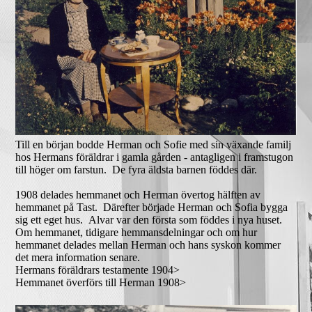
Till en början bodde Herman och Sofie med sin växande familj
hos Hermans föräldrar i gamla gården - antagligen i framstugon
till höger om farstun. De fyra äldsta barnen föddes där.
1908 delades hemmanet och Herman övertog hälften av
hemmanet på Tast. Därefter började Herman och Sofia bygga
sig ett eget hus. Alvar var den första som föddes i nya huset.
Om hemmanet, tidigare hemmansdelningar och om hur
hemmanet delades mellan Herman och hans syskon kommer
det mera information senare.
Hermans föräldrars testamente 1904>
Hemmanet överförs till Herman 1908>