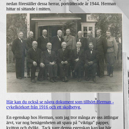
nedan föreställer dessa herrar, porträtterade år 1944. Herman
hittar ni sittande i mitten.
Här kan du också se några dokument som tillhört Herman -
cykelkörkort från 1916 och ett skolbetyg.
En egenskap hos Herman, som jag tror många av oss ättlingar
ärvt, var nog benägenheten att spara på "viktiga" papper,
kvitton och dylikt. Tack vare denna egenskap kan jag här